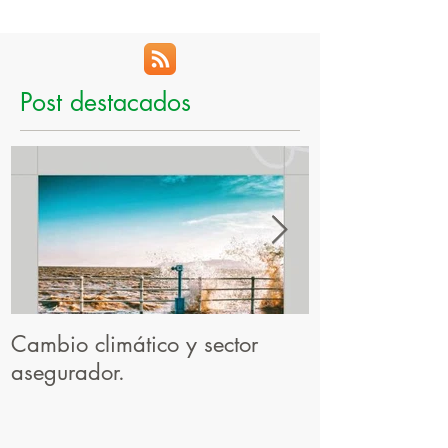
Post destacados
Cambio climático y sector
El resultado d
asegurador.
profesional