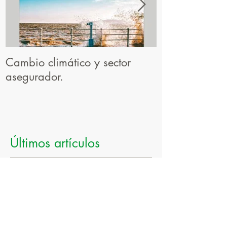
Cambio climático y sector
El resultado d
asegurador.
profesional
Últimos artículos