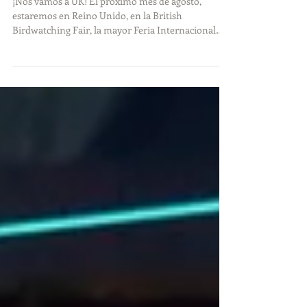
¡Nos vamos a UK !
¡Nos vamos a UK! El próximo mes de agosto,
estaremos en Reino Unido, en la British
Birdwatching Fair, la mayor Feria Internacional
de...