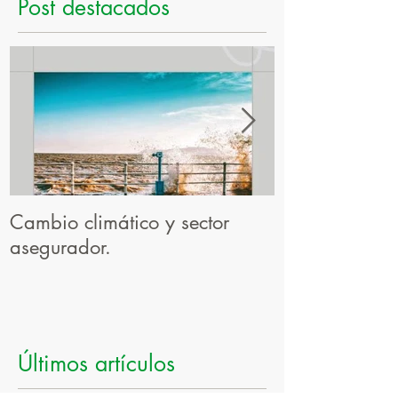
Post destacados
Cambio climático y sector
El resultado d
asegurador.
profesional